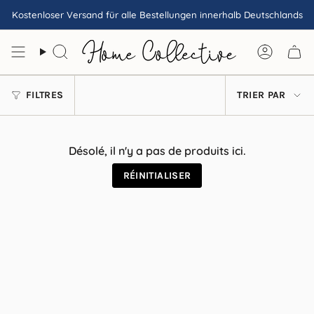
Passer
Kostenloser Versand für alle Bestellungen innerhalb Deutschlands
au
contenu
de
Recherche
Compte
la
page
TRIER
FILTRES
TRIER PAR
PAR
Désolé, il n'y a pas de produits ici.
RÉINITIALISER