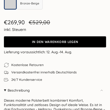
Bronze-Beige
Hellgrau
Bronze-Beige
Verkaufspreis
€269,90
Regulärer
€529,00
Preis
inkl. Steuern
IN DEN WARENKORB LEGEN
Lieferung voraussichtlich:
12. Aug.–14. Aug.
Kostenlose Retouren
Versandkostenfrei innerhalb Deutschlands
24/7 Kundenservice
Beschreibung
Dieses moderne Polsterbett kombiniert Komfort,
Funktionalität und zeitloses Design auf ideale Weise. Es ist in
drei Farbvarianten - Hellgrau, Dunkelgrau und Bronze-Beige –