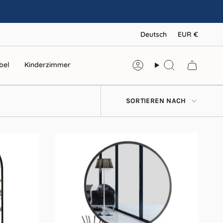
SPRAC
WÄ
Deutsch
EUR €
bel
Kinderzimmer
Konto
Suche
SORTIERE
SORTIEREN NACH
NACH