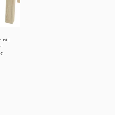
ust |
ar
00