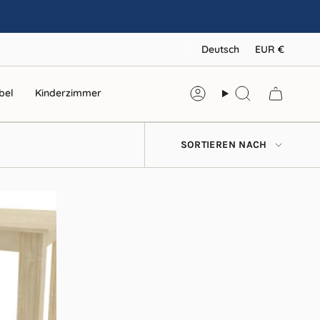
SPRAC
WÄ
Deutsch
EUR €
bel
Kinderzimmer
Konto
Suche
SORTIERE
SORTIEREN NACH
NACH