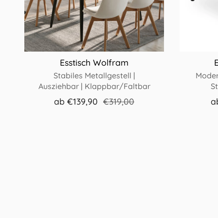
Esstisch Wolfram
Stabiles Metallgestell |
Moder
Ausziehbar | Klappbar/Faltbar
St
ab
€139,90
€319,00
a