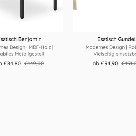
Esstisch Benjamin
Esstisch Gundel
nes Design | MDF-Holz |
Modernes Design | Rob
abiles Metallgestell
Vielseitig einsetzb
b
€84,80
€149,00
ab
€94,90
€151,