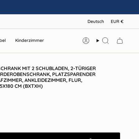
SPRAC
WÄ
Deutsch
EUR €
bel
Kinderzimmer
Konto
Suche
CHRANK MIT 2 SCHUBLADEN, 2-TÜRIGER
ARDEROBENSCHRANK, PLATZSPARENDER
FZIMMER, ANKLEIDEZIMMER, FLUR,
5X180 CM (BXTXH)
er