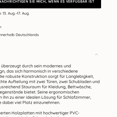
NACHRICHTIGEN SIE MICH, WENN ES VERFÜGBAR IST
h:
13. Aug.–17. Aug.
n
innerhalb Deutschlands
k überzeugt durch sein modernes und
gn, das sich harmonisch in verschiedene
e robuste Konstruktion sorgt für Langlebigkeit,
hte Aufteilung mit zwei Türen, zwei Schubladen und
ausreichend Stauraum für Kleidung, Bettwäsche,
egenstände bietet. Seine ergonomischen
hn zu einer idealen Lösung für Schlafzimmer,
e dabei viel Platz einzunehmen.
ierten Holzplatten mit hochwertiger PVC-