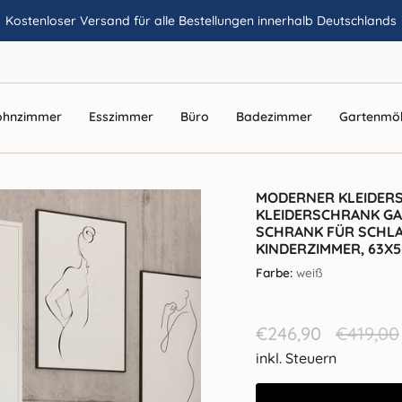
Kostenloser Versand für alle Bestellungen innerhalb Deutschlands
hnzimmer
Esszimmer
Büro
Badezimmer
Gartenmö
MODERNER KLEIDERS
KLEIDERSCHRANK G
SCHRANK FÜR SCHLA
KINDERZIMMER, 63X5
Farbe:
weiß
Verkaufspreis
€246,90
Regulär
€419,00
Preis
inkl. Steuern