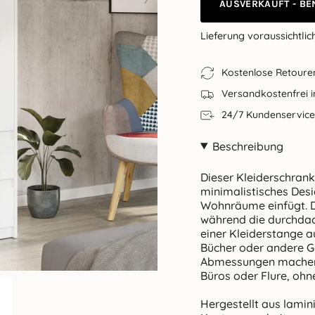
AUSVERKAUFT - BE
Lieferung voraussichtlic
Kostenlose Retoure
Versandkostenfrei 
24/7 Kundenservice
Beschreibung
Dieser Kleiderschran
minimalistisches Desi
Wohnräume einfügt. Di
während die durchdac
einer Kleiderstange 
Bücher oder andere G
Abmessungen machen i
Büros oder Flure, ohn
Hergestellt aus lamin