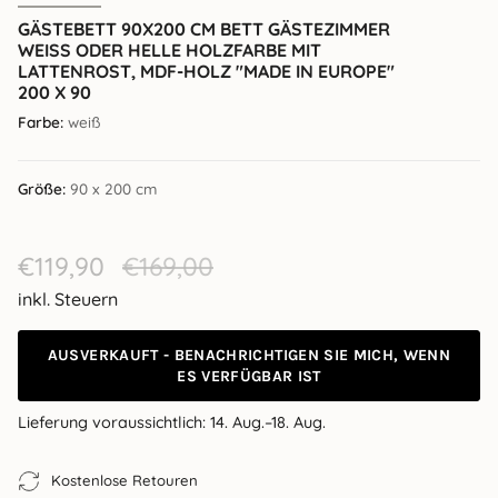
GÄSTEBETT 90X200 CM BETT GÄSTEZIMMER
WEISS ODER HELLE HOLZFARBE MIT L
ATTENROST, MDF-HOLZ "MADE IN EUROPE" 2
00 X 90
Farbe:
weiß
Größe:
90 x 200 cm
Verkaufspreis
€119,90
Regulärer
€169,00
Preis
inkl. Steuern
AUSVERKAUFT - BENACHRICHTIGEN SIE MICH, WENN
ES VERFÜGBAR IST
Lieferung voraussichtlich:
14. Aug.–18. Aug.
Kostenlose Retouren