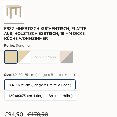
ESSZIMMERTISCH KÜCHENTISCH, PLATTE
AUS, HOLZTISCH ESSTISCH, 18 MM DICKE,
KÜCHE WOHNZIMMER
Farbe:
Sonoma
Schwarz Weiß
Sonoma
Sonoma / Weiß
Schwarz Weiß
Eiche / schwarz
Size:
80x80x75 cm (Länge x Breite x Höhe)
80x80x75 cm (Länge x Breite x Höhe)
120x80x75 cm (Länge x Breite x Höhe)
Verkaufspreis
€94,90
Regulärer
€178,90