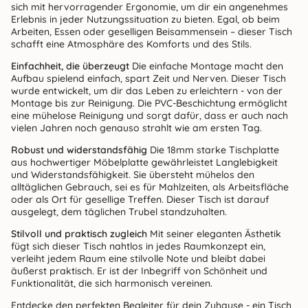
sich mit hervorragender Ergonomie, um dir ein angenehmes
Erlebnis in jeder Nutzungssituation zu bieten. Egal, ob beim
Arbeiten, Essen oder geselligen Beisammensein – dieser Tisch
schafft eine Atmosphäre des Komforts und des Stils.
Einfachheit, die überzeugt
Die einfache Montage macht den
Aufbau spielend einfach, spart Zeit und Nerven. Dieser Tisch
wurde entwickelt, um dir das Leben zu erleichtern - von der
Montage bis zur Reinigung. Die PVC-Beschichtung ermöglicht
eine mühelose Reinigung und sorgt dafür, dass er auch nach
vielen Jahren noch genauso strahlt wie am ersten Tag.
Robust und widerstandsfähig
Die 18mm starke Tischplatte
aus hochwertiger Möbelplatte gewährleistet Langlebigkeit
und Widerstandsfähigkeit. Sie übersteht mühelos den
alltäglichen Gebrauch, sei es für Mahlzeiten, als Arbeitsfläche
oder als Ort für gesellige Treffen. Dieser Tisch ist darauf
ausgelegt, dem täglichen Trubel standzuhalten.
Stilvoll und praktisch zugleich
Mit seiner eleganten Ästhetik
fügt sich dieser Tisch nahtlos in jedes Raumkonzept ein,
verleiht jedem Raum eine stilvolle Note und bleibt dabei
äußerst praktisch. Er ist der Inbegriff von Schönheit und
Funktionalität, die sich harmonisch vereinen.
Entdecke den perfekten Begleiter für dein Zuhause - ein Tisch,