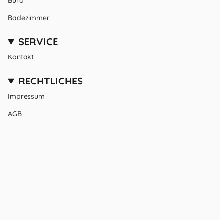
Büro
Badezimmer
SERVICE
Kontakt
RECHTLICHES
Impressum
AGB
Datenschutz
SPRACHE
WÄHRUNG
Deutsch
EUR €
© HomeCollectiveBerlin 2026
Powered by Shopify