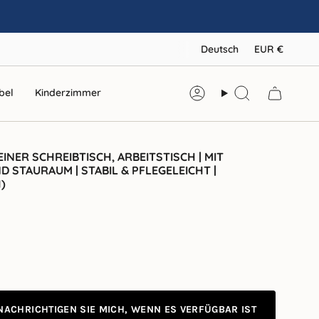
SPRAC
WÄ
Deutsch
EUR €
bel
Kinderzimmer
Konto
Suche
INER SCHREIBTISCH, ARBEITSTISCH | MIT
 STAURAUM | STABIL & PFLEGELEICHT |
)
r
NACHRICHTIGEN SIE MICH, WENN ES VERFÜGBAR IST