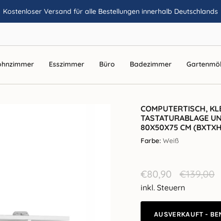
Kostenloser Versand für alle Bestellungen innerhalb Deutschlands
hnzimmer
Esszimmer
Büro
Badezimmer
Gartenmö
COMPUTERTISCH, KLE
TASTATURABLAGE UND
80X50X75 CM (BXTXH
Farbe:
Weiß
Verkaufspreis
€80,90
Reguläre
€139,00
Preis
inkl. Steuern
AUSVERKAUFT - BE