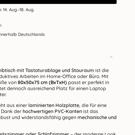
h:
14. Aug.–18. Aug.
n
innerhalb Deutschlands
ibtisch mit Tastaturablage und Stauraum
ist die
duktives Arbeiten im Home-Office oder Büro. Mit
öße von
80x50x75 cm (BxTxH)
passt er perfekt in
tet dennoch ausreichend Platz für einen Laptop
er.
eht aus einer
laminierten Holzplatte
, die für eine
t. Dank der
hochwertigen PVC-Kanten
ist das
obust und widerstandsfähig gegen
mechanische und
eitszimmer oder Schlafzimmer
– der moderne Look