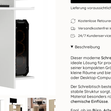
Lieferung voraussichtlic
Kostenlose Retoure
Versandkostenfrei 
24/7 Kundenservice
Beschreibung
Dieser moderne
Schre
ideale Lösung für pro
seiner kompakten Gr
kleine Räume und bie
oder Desktop-Comput
Der Schreibtisch best
stabile Struktur sorg
Material besonders r
chemische Einflüsse
.
Egal, ob im
Büro, Arb