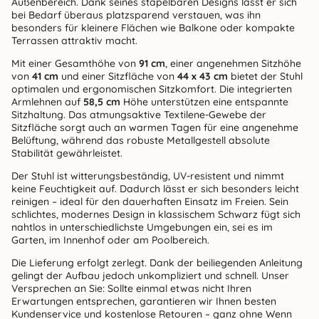
Außenbereich. Dank seines stapelbaren Designs lässt er sich
bei Bedarf überaus platzsparend verstauen, was ihn
besonders für kleinere Flächen wie Balkone oder kompakte
Terrassen attraktiv macht.
Mit einer Gesamthöhe von
91 cm
, einer angenehmen Sitzhöhe
von
41 cm
und einer Sitzfläche von
44 x 43 cm
bietet der Stuhl
optimalen und ergonomischen Sitzkomfort. Die integrierten
Armlehnen auf
58,5 cm
Höhe unterstützen eine entspannte
Sitzhaltung. Das atmungsaktive Textilene-Gewebe der
Sitzfläche sorgt auch an warmen Tagen für eine angenehme
Belüftung, während das robuste Metallgestell absolute
Stabilität gewährleistet.
Der Stuhl ist witterungsbeständig, UV-resistent und nimmt
keine Feuchtigkeit auf. Dadurch lässt er sich besonders leicht
reinigen – ideal für den dauerhaften Einsatz im Freien. Sein
schlichtes, modernes Design in klassischem Schwarz fügt sich
nahtlos in unterschiedlichste Umgebungen ein, sei es im
Garten, im Innenhof oder am Poolbereich.
Die Lieferung erfolgt zerlegt. Dank der beiliegenden Anleitung
gelingt der Aufbau jedoch unkompliziert und schnell. Unser
Versprechen an Sie: Sollte einmal etwas nicht Ihren
Erwartungen entsprechen, garantieren wir Ihnen besten
Kundenservice und kostenlose Retouren – ganz ohne Wenn