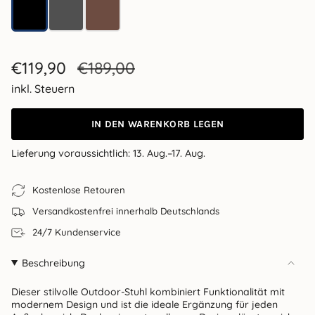
Schwarz
Dunkelgrau
Braun
Verkaufspreis
€119,90
Regulärer
€189,00
Preis
inkl. Steuern
IN DEN WARENKORB LEGEN
Lieferung voraussichtlich:
13. Aug.–17. Aug.
Kostenlose Retouren
Versandkostenfrei innerhalb Deutschlands
24/7 Kundenservice
Beschreibung
Dieser stilvolle Outdoor-Stuhl kombiniert Funktionalität mit
modernem Design und ist die ideale Ergänzung für jeden