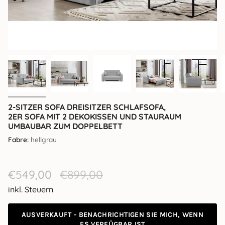
2-SITZER SOFA DREISITZER SCHLAFSOFA,
2ER SOFA MIT 2 DEKOKISSEN UND STAURAUM
UMBAUBAR ZUM DOPPELBETT
Fabre:
hellgrau
Verkaufspreis
€549,00
Regulärer
€899,00
Preis
inkl. Steuern
AUSVERKAUFT - BENACHRICHTIGEN SIE MICH, WENN
ES VERFÜGBAR IST