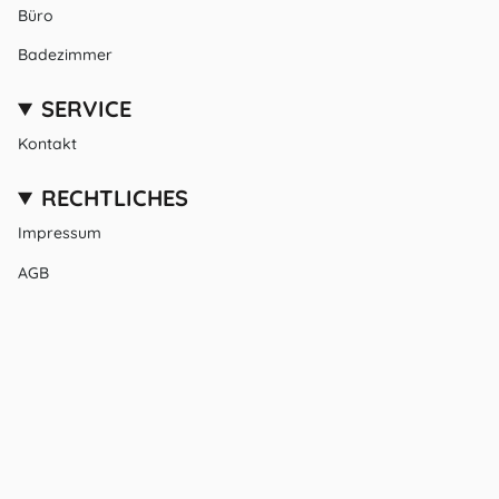
Büro
Badezimmer
SERVICE
Kontakt
RECHTLICHES
Impressum
AGB
Datenschutz
LANGUE
DEVISE
Français
EUR €
© HomeCollectiveBerlin 2026
Commerce électronique propulsé par Shopify