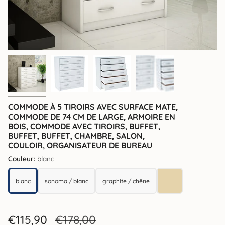
COMMODE À 5 TIROIRS AVEC SURFACE MATE,
COMMODE DE 74 CM DE LARGE, ARMOIRE EN
BOIS, COMMODE AVEC TIROIRS, BUFFET,
BUFFET, BUFFET, CHAMBRE, SALON,
COULOIR, ORGANISATEUR DE BUREAU
Couleur:
blanc
blanc
sonoma / blanc
graphite / chêne
blanc
sonoma / blanc
graphite / chêne
sonoma
Prix
€115,90
Prix
€178,00