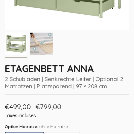
ETAGENBETT ANNA
2 Schubladen | Senkrechte Leiter | Optional 2
Matratzen | Platzsparend | 97 × 208 cm
Prix
€499,00
Prix
€799,00
de
régulier
Taxes incluses.
vente
Option Matratze:
ohne Matratze