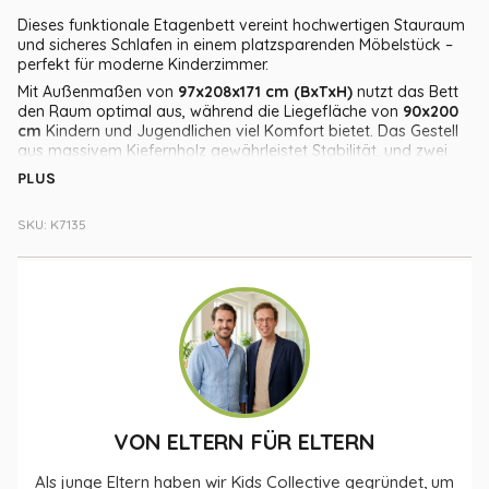
Dieses funktionale Etagenbett vereint hochwertigen Stauraum
und sicheres Schlafen in einem platzsparenden Möbelstück –
perfekt für moderne Kinderzimmer.
Mit Außenmaßen von
97x208x171 cm (BxTxH)
nutzt das Bett
den Raum optimal aus, während die Liegefläche von
90x200
cm
Kindern und Jugendlichen viel Komfort bietet. Das Gestell
aus massivem Kiefernholz gewährleistet Stabilität, und zwei
Schubladen aus MDF unter dem unteren Bett nehmen
PLUS
Bettwäsche, Kuscheltiere oder Kleidung auf.
Dank des zeitlosen Designs harmoniert das Hochbett mit
SKU: K7135
verschiedensten Einrichtungsstilen. Die senkrechte Leiter
benötigt kaum Stellfläche und schafft zusätzlichen Spielraum –
ideal für geteilte oder kleine Räume.
Alle Bauteile sind passgenau vorgebohrt und nummeriert. Mit
der klaren Schritt-für-Schritt-Anleitung gelingt der Aufbau
schnell und unkompliziert, ganz ohne Spezialwerkzeug.
Produktdetails:
Maße
: 97x208x171 cm (BxTxH); Liegefläche 90x200 cm
Material
: Kiefer-Vollholz, Schubladen MDF
VON ELTERN FÜR ELTERN
Ausstattung
: 2 Schubladen, senkrechte Leiter,
Absturzsicherung
Als junge Eltern haben wir Kids Collective gegründet, um
Design
: Platzsparendes Etagenbett – ideal fürs