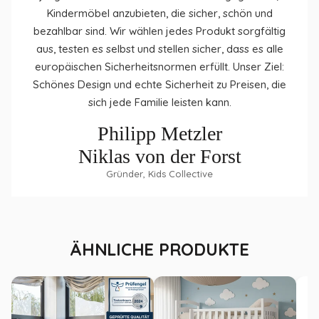
Kinderzimmer
Kindermöbel anzubieten, die sicher, schön und
Montage
: Einfache Selbstmontage mit Anleitung und
bezahlbar sind. Wir wählen jedes Produkt sorgfältig
Montagematerial
aus, testen es selbst und stellen sicher, dass es alle
Farben
: Weiß, Olivgrün, Kaschmir
europäischen Sicherheitsnormen erfüllt. Unser Ziel:
Schönes Design und echte Sicherheit zu Preisen, die
sich jede Familie leisten kann.
Philipp Metzler
Niklas von der Forst
Gründer, Kids Collective
ÄHNLICHE PRODUKTE