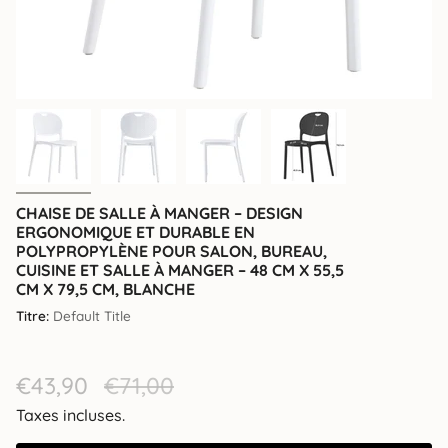
CHAISE DE SALLE À MANGER – DESIGN
ERGONOMIQUE ET DURABLE EN
POLYPROPYLÈNE POUR SALON, BUREAU,
CUISINE ET SALLE À MANGER – 48 CM X 55,5
CM X 79,5 CM, BLANCHE
Titre:
Default Title
Prix
€43,90
Prix
€71,00
de
régulier
Taxes incluses.
vente