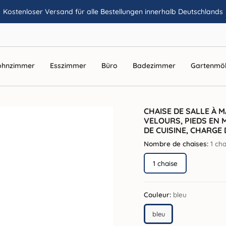
Kostenloser Versand für alle Bestellungen innerhalb Deutschlands
hnzimmer
Esszimmer
Büro
Badezimmer
Gartenmö
CHAISE DE SALLE À 
VELOURS, PIEDS EN M
DE CUISINE, CHARGE D
Nombre de chaises:
1 cha
1 chaise
Couleur:
bleu
bleu
bleu