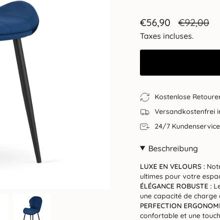
Prix
€56,90
Prix
€92,00
de
régulier
Taxes incluses.
vente
Kostenlose Retoure
Versandkostenfrei 
24/7 Kundenservice
Beschreibung
LUXE EN VELOURS :
Notr
ultimes pour votre espa
ÉLÉGANCE ROBUSTE :
Le
une capacité de charge 
PERFECTION ERGONOMI
confortable et une touch