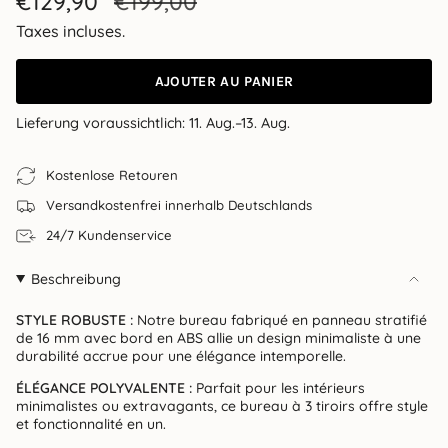
Prix
€129,90
Prix
€199,00
de
régulier
Taxes incluses.
vente
AJOUTER AU PANIER
Lieferung voraussichtlich:
11. Aug.–13. Aug.
Kostenlose Retouren
Versandkostenfrei innerhalb Deutschlands
24/7 Kundenservice
Beschreibung
STYLE ROBUSTE :
Notre bureau fabriqué en panneau stratifié
de 16 mm avec bord en ABS allie un design minimaliste à une
durabilité accrue pour une élégance intemporelle.
ÉLÉGANCE POLYVALENTE :
Parfait pour les intérieurs
minimalistes ou extravagants, ce bureau à 3 tiroirs offre style
et fonctionnalité en un.