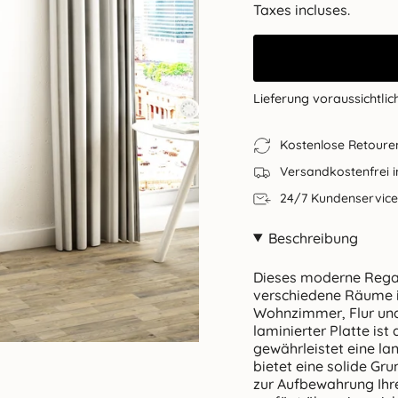
de
régulier
Taxes incluses.
vente
Lieferung voraussichtlic
Kostenlose Retoure
Versandkostenfrei 
24/7 Kundenservice
Beschreibung
Dieses moderne Regal
verschiedene Räume i
Wohnzimmer, Flur und
laminierter Platte is
gewährleistet eine la
bietet eine solide Gr
zur Aufbewahrung Ihr