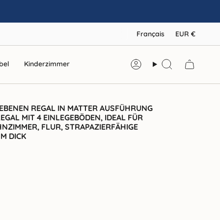
LANGU
DEV
Français
EUR €
bel
Kinderzimmer
Compte
Recherche
 EBENEN REGAL IN MATTER AUSFÜHRUNG
EGAL MIT 4 EINLEGEBÖDEN, IDEAL FÜR
NZIMMER, FLUR, STRAPAZIERFÄHIGE
MM DICK