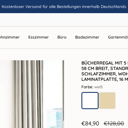
Kostenloser Versand für alle Bestellungen innerhalb Deutschlands
hnzimmer
Esszimmer
Büro
Badezimmer
Gartenmö
BÜCHERREGAL MIT 5
58 CM BREIT, STANDR
SCHLAFZIMMER, WOH
LAMINATPLATTE, 16 
Farbe:
weiß
weiß
sonoma
Prix
€84,90
Prix
€128,00