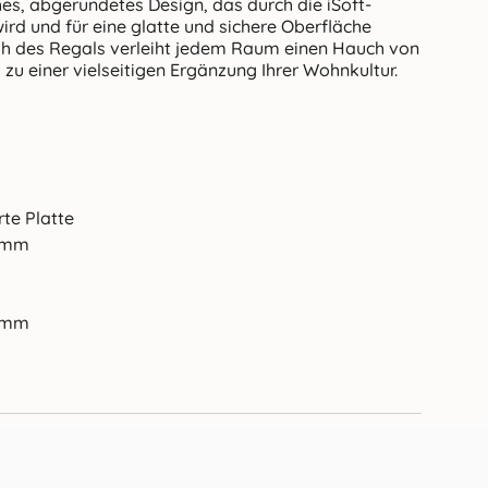
hes, abgerundetes Design, das durch die iSoft-
wird und für eine glatte und sichere Oberfläche
ish des Regals verleiht jedem Raum einen Hauch von
zu einer vielseitigen Ergänzung Ihrer Wohnkultur.
rte Platte
6 mm
5 mm