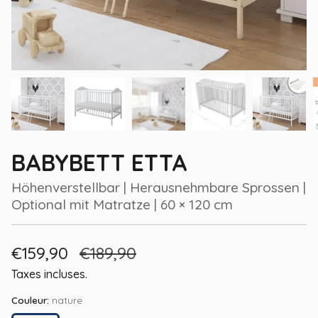
BABYBETT ETTA
Höhenverstellbar | Herausnehmbare Sprossen |
Optional mit Matratze | 60 × 120 cm
Prix
€159,90
Prix
€189,90
de
régulier
Taxes incluses.
vente
Couleur:
nature