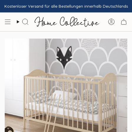
Passer
Kostenloser Versand für alle Bestellungen innerhalb Deutschlands
au
contenu
de
Recherche
Compt
la
page