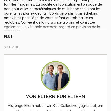
familles modernes. La qualité de fabrication est un gage de
bon goût et les caractéristiques de ce lit bébé séduiront les
parents les plus exigeants : bords arrondis, trois échelons
amovibles pour l'âge de votre enfant et trois hauteurs
réglables. Convient de la naissance à 3 ans et constitue
également un véritable accroche-regard en prévision de la
naissance.
PLUS
Collectif d'enfants. Quand les enfants adorent dormir.
SKU: K1885
Notre promesse :
Nous produisons au centre de l'Europe et effectuons des
contrôles de qualité réguliers et stricts. Nous connaissons
personnellement nos partenaires depuis de nombreuses
années.
Nous prenons à cœur les commentaires de nos clients et
développons continuellement nos produits. Un peu mieux
chaque jour.
La sécurité est notre priorité absolue : nos produits
répondent aux normes de qualité européennes exigeantes
sans aucun problème.
VON ELTERN FÜR ELTERN
Als junge Eltern haben wir Kids Collective gegründet, um
En savoir plus sur ce produit :
Notre penchant pour le design scandinave fait que nos lits