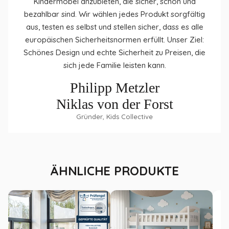
Kindermöbel anzubieten, die sicher, schön und
s'intègrent dans chaque chambre de bébé, qu'il s'agisse
bezahlbar sind. Wir wählen jedes Produkt sorgfältig
d'un garçon ou d'une fille.
aus, testen es selbst und stellen sicher, dass es alle
Ce lit bébé est si stable que les plus petits pourront s'y
promener ou ramper plus tard.
europäischen Sicherheitsnormen erfüllt. Unser Ziel:
Schönes Design und echte Sicherheit zu Preisen, die
Détails techniques du produit :
sich jede Familie leisten kann.
Matériau : bois d'ingénierie, bois de pin
Contenu de la livraison : lit bébé, sommier à lattes
Philipp Metzler
Important : les oreillers, couvertures et objets de décoration
Niklas von der Forst
présentés ne sont pas inclus.
Gründer, Kids Collective
ÄHNLICHE PRODUKTE