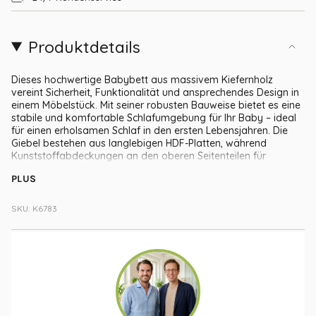
Produktdetails
Dieses hochwertige Babybett aus massivem Kiefernholz
vereint Sicherheit, Funktionalität und ansprechendes Design in
einem Möbelstück. Mit seiner robusten Bauweise bietet es eine
stabile und komfortable Schlafumgebung für Ihr Baby – ideal
für einen erholsamen Schlaf in den ersten Lebensjahren. Die
Giebel bestehen aus langlebigen HDF-Platten, während
Kunststoffabdeckungen an den oberen Seitenteilen für
zusätzliche Sicherheit sorgen.
PLUS
Ein durchdachtes Detail dieses Babybetts sind die
drei
herausnehmbaren Schlupfsprossen
. Sie ermöglichen es Ihrem
SKU: K6783
Kind, selbstständig in das Bett hinein- und hinauszuklettern,
sobald es alt genug ist – ohne dass das komplette Bett zu früh
umgebaut werden muss. Eine clevere Übergangslösung, die
die Selbstständigkeit fördert und dabei die Sicherheit stets
berücksichtigt.
Besonders praktisch ist die integrierte Schublade unter dem
Bett, die reichlich Stauraum für Bettwäsche, Kleidung,
Spielzeug oder andere Babyutensilien bietet und somit für