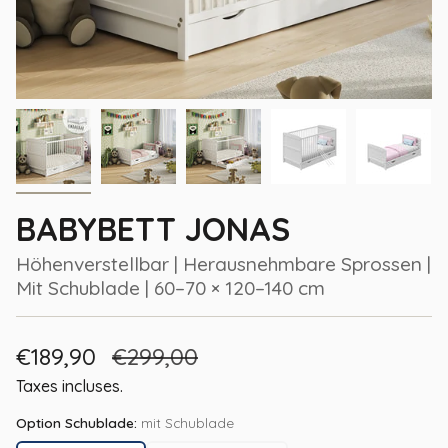
BABYBETT JONAS
Höhenverstellbar | Herausnehmbare Sprossen |
Mit Schublade | 60–70 × 120–140 cm
Prix
€189,90
Prix
€299,00
de
régulier
Taxes incluses.
vente
Option Schublade:
mit Schublade