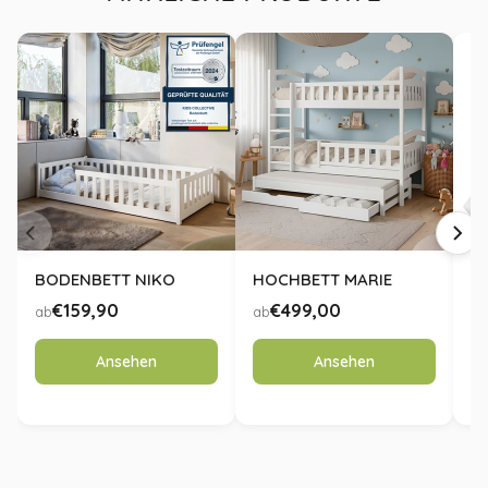
Einrichtungsstile
Montage
: Einfache Selbstmontage mit beiliegender
Anleitung
Matratze
: Optional erhältlich für beide Größen
BODENBETT NIKO
HOCHBETT MARIE
K
B
€159,90
€499,00
ab
ab
ab
Ansehen
Ansehen